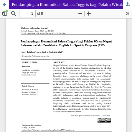
Pendampingan Komunikasi Bahasa Inggris bagi Pelaku Wisata Negeri Saleman melalui Pendekatan English for Specific Purposes (ESP)