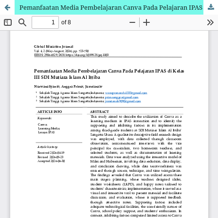
Pemanfaatan Media Pembelajaran Canva Pada Pelajaran IPAS di Kelas III SDI Mutiara Islam Al Ittiba