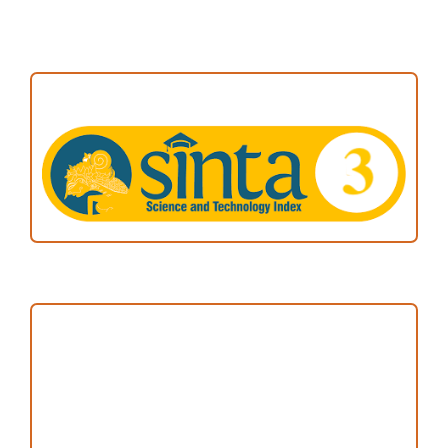
ACCREDITATION
Focus and Scope
Author Guideline
Peer Review Process