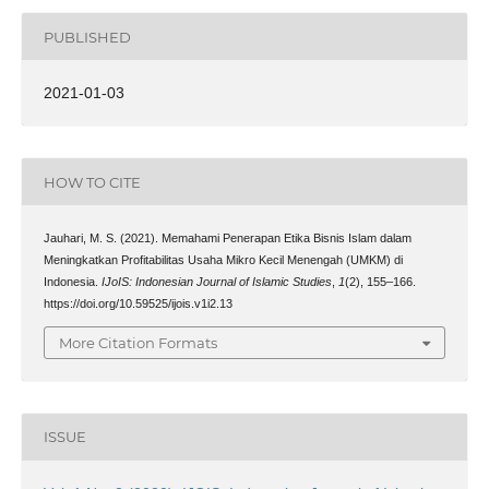
PUBLISHED
2021-01-03
HOW TO CITE
Jauhari, M. S. (2021). Memahami Penerapan Etika Bisnis Islam dalam
Meningkatkan Profitabilitas Usaha Mikro Kecil Menengah (UMKM) di
Indonesia.
IJoIS: Indonesian Journal of Islamic Studies
,
1
(2), 155–166.
https://doi.org/10.59525/ijois.v1i2.13
More Citation Formats
ISSUE