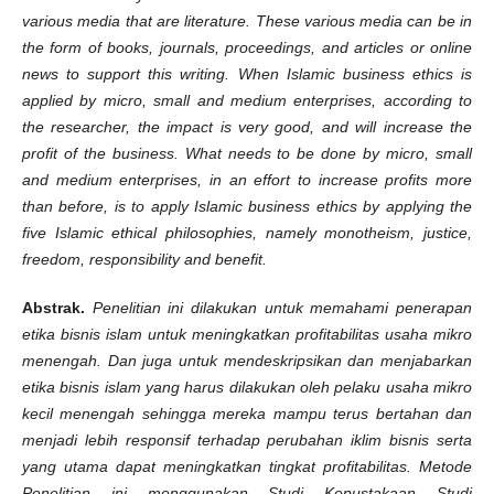
various media that are literature. These various media can be in
the form of books, journals, proceedings, and articles or online
news to support this writing. When Islamic business ethics is
applied by micro, small and medium enterprises, according to
the researcher, the impact is very good, and will increase the
profit of the business. What needs to be done by micro, small
and medium enterprises, in an effort to increase profits more
than before, is to apply Islamic business ethics by applying the
five Islamic ethical philosophies, namely monotheism, justice,
freedom, responsibility and benefit.
Abstrak
.
Penelitian ini dilakukan untuk memahami penerapan
etika bisnis islam untuk meningkatkan profitabilitas usaha mikro
menengah. Dan juga untuk mendeskripsikan dan menjabarkan
etika bisnis islam yang harus dilakukan oleh pelaku usaha mikro
kecil menengah sehingga mereka mampu terus bertahan dan
menjadi lebih responsif terhadap perubahan iklim bisnis serta
yang utama dapat meningkatkan tingkat profitabilitas. Metode
Penelitian ini menggunakan Studi Kepustakaan Studi