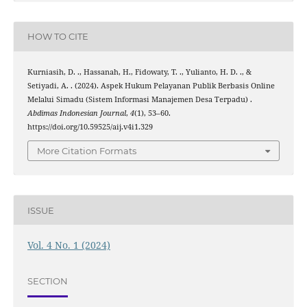
HOW TO CITE
Kurniasih, D. ., Hassanah, H., Fidowaty, T. ., Yulianto, H. D. ., &
Setiyadi, A. . (2024). Aspek Hukum Pelayanan Publik Berbasis Online
Melalui Simadu (Sistem Informasi Manajemen Desa Terpadu) .
Abdimas Indonesian Journal
,
4
(1), 53–60.
https://doi.org/10.59525/aij.v4i1.329
More Citation Formats
ISSUE
Vol. 4 No. 1 (2024)
SECTION