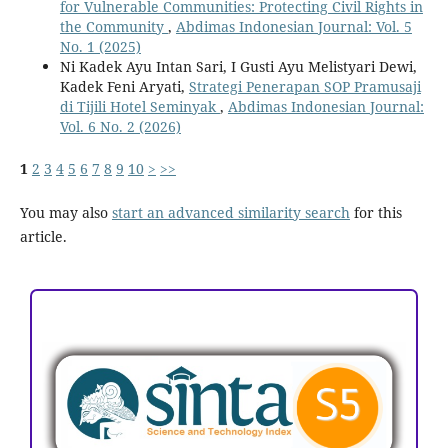
for Vulnerable Communities: Protecting Civil Rights in
the Community
,
Abdimas Indonesian Journal: Vol. 5
No. 1 (2025)
Ni Kadek Ayu Intan Sari, I Gusti Ayu Melistyari Dewi,
Kadek Feni Aryati,
Strategi Penerapan SOP Pramusaji
di Tijili Hotel Seminyak
,
Abdimas Indonesian Journal:
Vol. 6 No. 2 (2026)
1
2
3
4
5
6
7
8
9
10
>
>>
You may also
start an advanced similarity search
for this
article.
ACCREDITATION