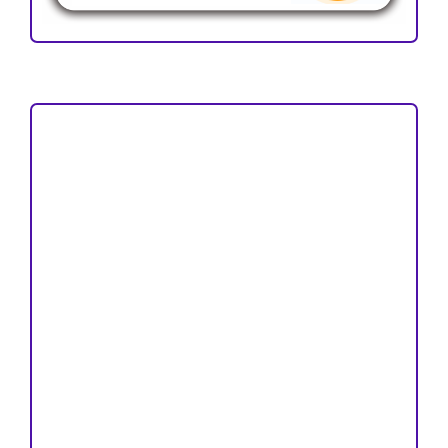
Focus and Scope
Author Guideline
Peer Review Process
Copyright and License
Publication Ethics
Open Access Statement
Editorial Team
Reviewers
Author Fees