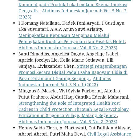
Komunal pada Produk Lokal melalui Skema Indikasi
Geografis
,
Abdimas Indonesian Journal: Vol. 5 No. 2
(2025)
I Komang Nataliana, Kadek Feni Aryati, I Gusti Ayu
Eka Suwintari, A.A.A Arun Suwi Arianty,
Meningkatkan Kepuasan Menginap Melalui
Peningkatan Kualitas Pelayanan dan Fasilitas Hotel
,
Abdimas Indonesian Journal: Vol. 6 No. 2 (2026)
Santi Rimadias, Angelica Ongdy, Angeliqe Isabel,
Apricia Jocelyn Lie, Keila Marie Setiawan, Lili
Sanjaya, Liviaxander Chen,
Strategi Pengembangan
Promosi Secara Digital Pada Usaha Bagoyam Lidia di
Pasar Paramount Gading Serpong
,
Abdimas
Indonesian Journal: Vol. 3 No. 1 (2023)
Minggus S. Masela, Vivi Sylvia Purborini, Alfedro
Putut Prahoro, Abdul Haq, Cantika Edenia Maharani,
Strengthening the Role of Integrated Health Post
Cadres in Child Protection Through Legal Psychology
Education in Srigonco Village, Malang Regency
,
Abdimas Indonesian Journal: Vol. 5 No. 2 (2025)
Henny Saida Flora, A. Hartawati, Cut Fadhlan Akhyar,
Abrori Abrori, Putri Maha Dewi,
Civil Legal Assistance