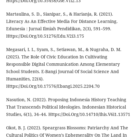
Https://Doi.Org/10.35458/Gse.V1i2.13
Martaulina, S. D., Sianipar, S., & Harianja, R. (2021).
Literacy As An Effective Media For Distance Learning.
Edunesia : Jurnal Ilmiah Pendidikan, 2(3), 591–599.
Https://Doi.Org/10.51276/Edu.V2i3.175
Megasari, I. I., Syam, S., Setiawan, M., & Nugraha, D. M.
(2025). The Role Of Civic Education In Cultivating
Responsible Digital Communication Among Elementary
School Students. E-Bangi Journal Of Social Science And
Humanities, 22(4).
Https://Doi.Org/10.17576/Ebangi.2025.2204.70
Nasution, N. (2022). Proposing Indonesia History Teaching
That Transcends Political Ideologies. Indonesian Historical
Studies, 6(1), 34–44. Https://Doi.Org/10.14710/Ihis.V6i1.13571
Okot, B. J. (2022). Speargrass Blossoms: Patriarchy And The
Cultural Politics Of Women’s Ephemerality On The Land In