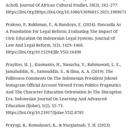
Acholi. Journal Of African Cultural Studies, 34(3), 262–277.
Https://Doi.Org/Https://Doi.Org/10.1080/13696815.2021.1989671
Prakoso, P., Rokhman, F., & Handoyo, E. (2024). Pancasila As
A Foundation For Legal Reform: Evaluating The Impact Of
Civic Education On Indonesian Legal Systems. Journal Of
Law And Legal Reform, 5(3), 1429–1468.
Https://Doi.Org/10.15294/Jllr.V5i3.16498
Prayitno, H. J., Kusmanto, H., Nasucha, Y., Rahmawati, L. E.,
Jamaluddin, N., Samsuddin, S., & Ilma, A. A. (2019). The
Politeness Comments On The Indonesian President Jokowi
Instagram Official Account Viewed From Politico Pragmatics
And The Character Education Orientation In The Disruption
Era. Indonesian Journal On Learning And Advanced
Education (Ijolae), 1(2), 52–71.
Https://Doi.Org/10.23917/Ijolae.V1i2.8785
Prayogi, R., Komalasari, K., & Nurgiansah, T. H. (2023).