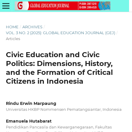
HOME
/
ARCHIVES
/
VOL. 3 NO. 2 (2025): GLOBAL EDUCATION JOURNAL (GEJ)
/
Articles
Civic Education and Civic
Politics: Dimensions, History,
and the Formation of Critical
Citizens in Indonesia
Rindu Erwin Marpaung
Universitas HKBP Nommensen Pematangsiantar, Indonesia
Emanuela Hutabarat
Pendidikan Pancasila dan Kewarganegaraan, Fakultas