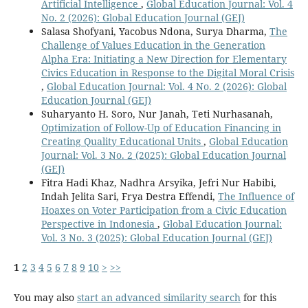
Artificial Intelligence
,
Global Education Journal: Vol. 4
No. 2 (2026): Global Education Journal (GEJ)
Salasa Shofyani, Yacobus Ndona, Surya Dharma,
The
Challenge of Values Education in the Generation
Alpha Era: Initiating a New Direction for Elementary
Civics Education in Response to the Digital Moral Crisis
,
Global Education Journal: Vol. 4 No. 2 (2026): Global
Education Journal (GEJ)
Suharyanto H. Soro, Nur Janah, Teti Nurhasanah,
Optimization of Follow-Up of Education Financing in
Creating Quality Educational Units
,
Global Education
Journal: Vol. 3 No. 2 (2025): Global Education Journal
(GEJ)
Fitra Hadi Khaz, Nadhra Arsyika, Jefri Nur Habibi,
Indah Jelita Sari, Frya Destra Effendi,
The Influence of
Hoaxes on Voter Participation from a Civic Education
Perspective in Indonesia
,
Global Education Journal:
Vol. 3 No. 3 (2025): Global Education Journal (GEJ)
1
2
3
4
5
6
7
8
9
10
>
>>
You may also
start an advanced similarity search
for this