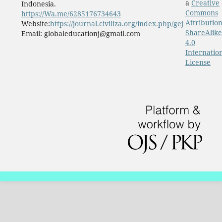
a
Creative
Indonesia.
Commons
https://Wa.me/6285176734643
Attribution
Website:
https://journal.civiliza.org/index.php/gej
ShareAlike
Email: globaleducationj@gmail.com
4.0
Internatio
License