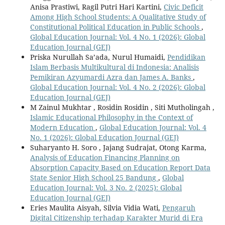
Anisa Prastiwi, Ragil Putri Hari Kartini,
Civic Deficit
Among High School Students: A Qualitative Study of
Constitutional Political Education in Public Schools
,
Global Education Journal: Vol. 4 No. 1 (2026): Global
Education Journal (GEJ)
Priska Nurullah Sa’ada, Nurul Humaidi,
Pendidikan
Islam Berbasis Multikultural di Indonesia: Analisis
Pemikiran Azyumardi Azra dan James A. Banks
,
Global Education Journal: Vol. 4 No. 2 (2026): Global
Education Journal (GEJ)
M Zainul Mukhtar , Rosidin Rosidin , Siti Mutholingah ,
Islamic Educational Philosophy in the Context of
Modern Education
,
Global Education Journal: Vol. 4
No. 1 (2026): Global Education Journal (GEJ)
Suharyanto H. Soro , Jajang Sudrajat, Otong Karma,
Analysis of Education Financing Planning on
Absorption Capacity Based on Education Report Data
State Senior High School 25 Bandung
,
Global
Education Journal: Vol. 3 No. 2 (2025): Global
Education Journal (GEJ)
Eries Maulita Aisyah, Silvia Vidia Wati,
Pengaruh
Digital Citizenship terhadap Karakter Murid di Era