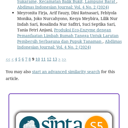
Sukarame, Kecamatan Balik Bukit, Lampung Barat
,
Abdimas Indonesian Journal: Vol. 4 No. 2 (2024)
Meyronita Firja, Arif Fauzy, Dini Ratnasari, Febiyola
Monika, Joko Nurcahyono, Kesya Meybira, Lilik Nur
Indah Sari, Rosalinda Nur Safitri, Suci Septika Sari,
Tania Fetri Anjani,
Produksi Eco-Enzyme dengan
Pemanfaatan Limbah Rumah Tangga Untuk Larutan
Pembersih Serbaguna dan Pupuk Tanaman
,
Abdimas
Indonesian Journal: Vol. 4 No. 2 (2024)
<<
<
4
5
6
7
8
9
10
11
12
13
>
>>
You may also
start an advanced similarity search
for this
article.
ACCREDITATION