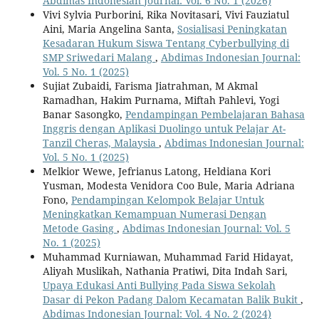
Abdimas Indonesian Journal: Vol. 6 No. 1 (2026)
Vivi Sylvia Purborini, Rika Novitasari, Vivi Fauziatul
Aini, Maria Angelina Santa,
Sosialisasi Peningkatan
Kesadaran Hukum Siswa Tentang Cyberbullying di
SMP Sriwedari Malang
,
Abdimas Indonesian Journal:
Vol. 5 No. 1 (2025)
Sujiat Zubaidi, Farisma Jiatrahman, M Akmal
Ramadhan, Hakim Purnama, Miftah Pahlevi, Yogi
Banar Sasongko,
Pendampingan Pembelajaran Bahasa
Inggris dengan Aplikasi Duolingo untuk Pelajar At-
Tanzil Cheras, Malaysia
,
Abdimas Indonesian Journal:
Vol. 5 No. 1 (2025)
Melkior Wewe, Jefrianus Latong, Heldiana Kori
Yusman, Modesta Venidora Coo Bule, Maria Adriana
Fono,
Pendampingan Kelompok Belajar Untuk
Meningkatkan Kemampuan Numerasi Dengan
Metode Gasing
,
Abdimas Indonesian Journal: Vol. 5
No. 1 (2025)
Muhammad Kurniawan, Muhammad Farid Hidayat,
Aliyah Muslikah, Nathania Pratiwi, Dita Indah Sari,
Upaya Edukasi Anti Bullying Pada Siswa Sekolah
Dasar di Pekon Padang Dalom Kecamatan Balik Bukit
,
Abdimas Indonesian Journal: Vol. 4 No. 2 (2024)