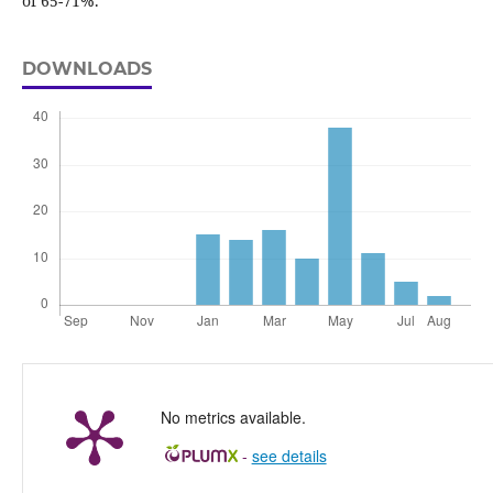
of 65-71%.
DOWNLOADS
No metrics available.
-
see details