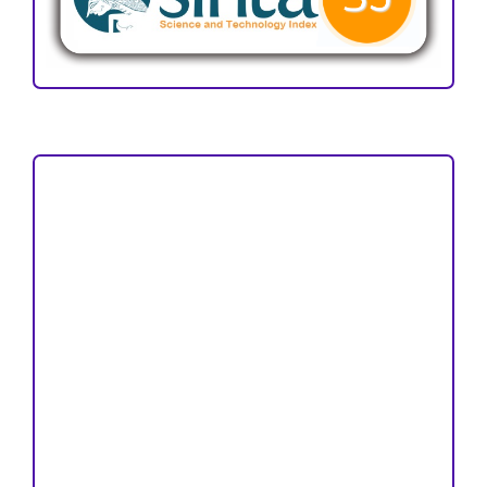
Focus and Scope
Author Guideline
Peer Review Process
Copyright and License
Publication Ethics
Open Access Statement
Editorial Team
Reviewers