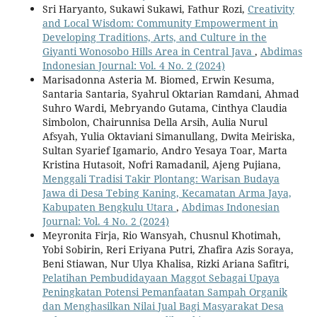
Sri Haryanto, Sukawi Sukawi, Fathur Rozi,
Creativity
and Local Wisdom: Community Empowerment in
Developing Traditions, Arts, and Culture in the
Giyanti Wonosobo Hills Area in Central Java
,
Abdimas
Indonesian Journal: Vol. 4 No. 2 (2024)
Marisadonna Asteria M. Biomed, Erwin Kesuma,
Santaria Santaria, Syahrul Oktarian Ramdani, Ahmad
Suhro Wardi, Mebryando Gutama, Cinthya Claudia
Simbolon, Chairunnisa Della Arsih, Aulia Nurul
Afsyah, Yulia Oktaviani Simanullang, Dwita Meiriska,
Sultan Syarief Igamario, Andro Yesaya Toar, Marta
Kristina Hutasoit, Nofri Ramadanil, Ajeng Pujiana,
Menggali Tradisi Takir Plontang: Warisan Budaya
Jawa di Desa Tebing Kaning, Kecamatan Arma Jaya,
Kabupaten Bengkulu Utara
,
Abdimas Indonesian
Journal: Vol. 4 No. 2 (2024)
Meyronita Firja, Rio Wansyah, Chusnul Khotimah,
Yobi Sobirin, Reri Eriyana Putri, Zhafira Azis Soraya,
Beni Stiawan, Nur Ulya Khalisa, Rizki Ariana Safitri,
Pelatihan Pembudidayaan Maggot Sebagai Upaya
Peningkatan Potensi Pemanfaatan Sampah Organik
dan Menghasilkan Nilai Jual Bagi Masyarakat Desa