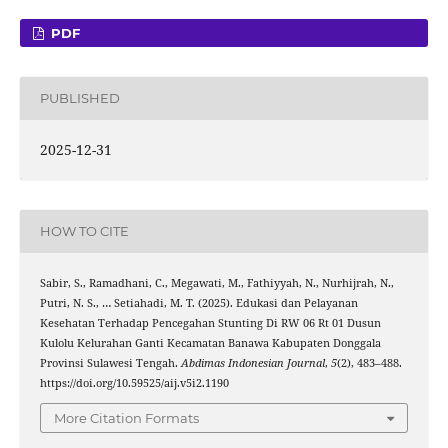
PDF
PUBLISHED
2025-12-31
HOW TO CITE
Sabir, S., Ramadhani, C., Megawati, M., Fathiyyah, N., Nurhijrah, N.,
Putri, N. S., … Setiahadi, M. T. (2025). Edukasi dan Pelayanan
Kesehatan Terhadap Pencegahan Stunting Di RW 06 Rt 01 Dusun
Kulolu Kelurahan Ganti Kecamatan Banawa Kabupaten Donggala
Provinsi Sulawesi Tengah.
Abdimas Indonesian Journal
,
5
(2), 483–488.
https://doi.org/10.59525/aij.v5i2.1190
More Citation Formats